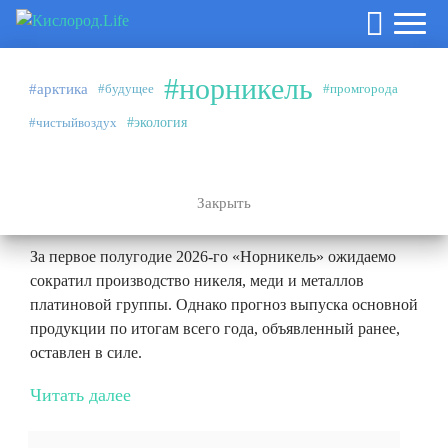
#норникель
#арктика
#будущее
#промгорода
Аналитика
27.07.2026
#чистыйвоздух
#экология
#норникель
Эффект высокой базы и плановые
ремонты
Закрыть
За первое полугодие 2026-го «Норникель» ожидаемо
сократил производство никеля, меди и металлов
платиновой группы. Однако прогноз выпуска основной
продукции по итогам всего года, объявленный ранее,
оставлен в силе.
Читать далее