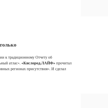
 только
нии к традиционному Отчету об
ьный атлас».
«Кислород.ЛАЙФ»
прочитал
овных регионах присутствия». И сделал