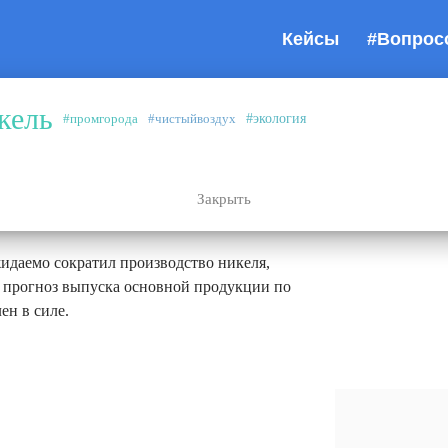
Кейсы
#Вопрос
кель
#промгорода
#чистыйвоздух
#экология
Закрыть
вые ремонты
идаемо сократил производство никеля,
 прогноз выпуска основной продукции по
ен в силе.