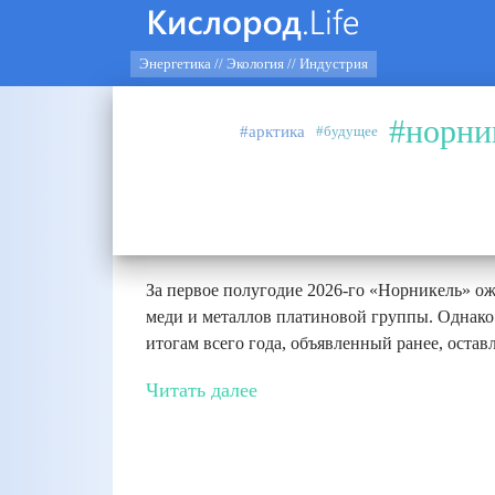
Энергетика // Экология // Индустрия
#норни
#арктика
#будущее
Аналитика
27.07.2026
#норникель
Эффект высокой базы и плано
За первое полугодие 2026-го «Норникель» ож
меди и металлов платиновой группы. Однако
итогам всего года, объявленный ранее, оставл
Читать далее