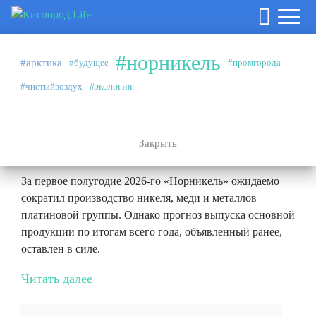
#норникель
#арктика
#будущее
#промгорода
Аналитика
27.07.2026
#чистыйвоздух
#экология
#норникель
Эффект высокой базы и плановые
ремонты
Закрыть
За первое полугодие 2026-го «Норникель» ожидаемо
сократил производство никеля, меди и металлов
платиновой группы. Однако прогноз выпуска основной
продукции по итогам всего года, объявленный ранее,
оставлен в силе.
Читать далее