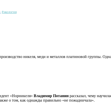
х
#экология
производство никеля, меди и металлов платиновой группы. Одна
идент «Норникеля»
Владимир Потанин
рассказал, чему научила
кже о том, как однажды правильно «не пожадничала».