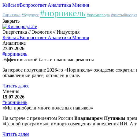
Кейсы
#Вопросответ
Аналитика
Мнения
#норникель
#арктика
#будущее
#промгорода
#чистыйвозду
Закрыть
Энергетика // Экология // Индустрия
Кейсы
#Вопросответ
Аналитика
Мнения
Аналитика
27.07.2026
#норникель
Эффект высокой базы и плановые ремонты
За первое полугодие 2026-го «Норникель» ожидаемо сократил 
объявленный ранее, оставлен в силе.
Читать далее
Мнения
15.07.2026
#норникель
«Мы приобрели много полезных навыков»
На встрече с президентом России
Владимиром Путиным
през
«Серной программы», импортозамещения и внедрения ИИ. А та
Читать далее