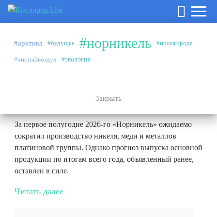
#норникель
#арктика
#будущее
#промгорода
Аналитика
27.07.2026
#чистыйвоздух
#экология
#норникель
Эффект высокой базы и плановые
ремонты
Закрыть
За первое полугодие 2026-го «Норникель» ожидаемо
сократил производство никеля, меди и металлов
платиновой группы. Однако прогноз выпуска основной
продукции по итогам всего года, объявленный ранее,
оставлен в силе.
Читать далее