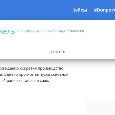
Кейсы
#Вопрос
кель
#экология
#промгорода
#чистыйвоздух
Закрыть
вые ремонты
 ожидаемо сократил производство
ы. Однако прогноз выпуска основной
ый ранее, оставлен в силе.