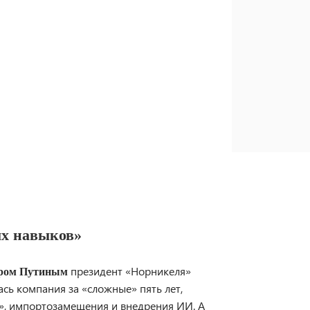
ых навыков»
президент «Норникеля»
ром Путиным
ась компания за «сложные» пять лет,
», импортозамещения и внедрения ИИ. А