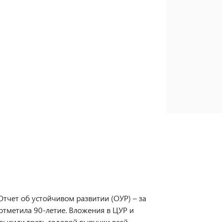
Отчет об устойчивом развитии (ОУР) – за
отметила 90-летие. Вложения в ЦУР и
высили треть годовой выручки всей