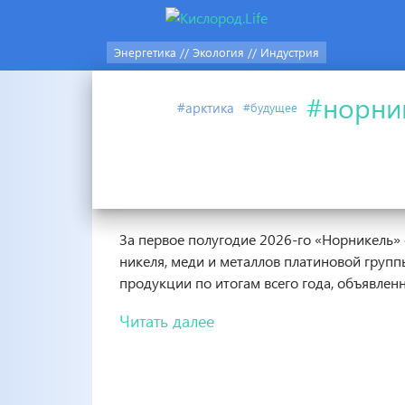
Энергетика // Экология // Индустрия
#норни
#арктика
#будущее
Аналитика
27.07.2026
#норникель
Эффект высокой базы и плано
За первое полугодие 2026-го «Норникель»
никеля, меди и металлов платиновой групп
продукции по итогам всего года, объявленн
Читать далее