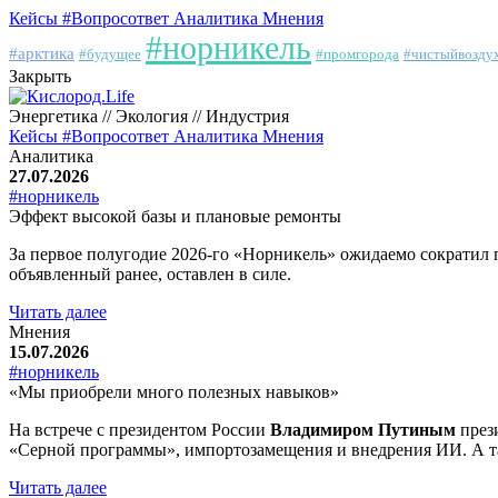
Кейсы
#Вопросответ
Аналитика
Мнения
#норникель
#арктика
#будущее
#промгорода
#чистыйвозду
Закрыть
Энергетика // Экология // Индустрия
Кейсы
#Вопросответ
Аналитика
Мнения
Аналитика
27.07.2026
#норникель
Эффект высокой базы и плановые ремонты
За первое полугодие 2026-го «Норникель» ожидаемо сократил 
объявленный ранее, оставлен в силе.
Читать далее
Мнения
15.07.2026
#норникель
«Мы приобрели много полезных навыков»
На встрече с президентом России
Владимиром Путиным
през
«Серной программы», импортозамещения и внедрения ИИ. А та
Читать далее