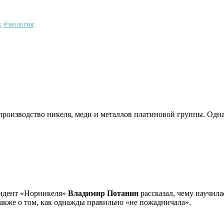
х
#экология
производство никеля, меди и металлов платиновой группы. Одна
идент «Норникеля»
Владимир Потанин
рассказал, чему научила
кже о том, как однажды правильно «не пожадничала».