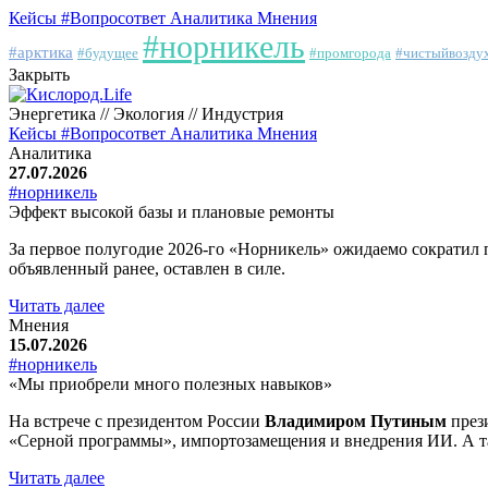
Кейсы
#Вопросответ
Аналитика
Мнения
#норникель
#арктика
#будущее
#промгорода
#чистыйвозду
Закрыть
Энергетика // Экология // Индустрия
Кейсы
#Вопросответ
Аналитика
Мнения
Аналитика
27.07.2026
#норникель
Эффект высокой базы и плановые ремонты
За первое полугодие 2026-го «Норникель» ожидаемо сократил 
объявленный ранее, оставлен в силе.
Читать далее
Мнения
15.07.2026
#норникель
«Мы приобрели много полезных навыков»
На встрече с президентом России
Владимиром Путиным
през
«Серной программы», импортозамещения и внедрения ИИ. А та
Читать далее