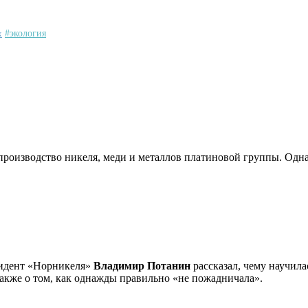
х
#экология
производство никеля, меди и металлов платиновой группы. Одна
идент «Норникеля»
Владимир Потанин
рассказал, чему научила
кже о том, как однажды правильно «не пожадничала».