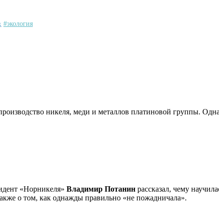
х
#экология
производство никеля, меди и металлов платиновой группы. Одна
идент «Норникеля»
Владимир Потанин
рассказал, чему научила
кже о том, как однажды правильно «не пожадничала».