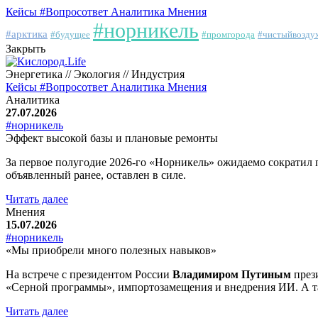
Кейсы
#Вопросответ
Аналитика
Мнения
#норникель
#арктика
#будущее
#промгорода
#чистыйвозду
Закрыть
Энергетика // Экология // Индустрия
Кейсы
#Вопросответ
Аналитика
Мнения
Аналитика
27.07.2026
#норникель
Эффект высокой базы и плановые ремонты
За первое полугодие 2026-го «Норникель» ожидаемо сократил 
объявленный ранее, оставлен в силе.
Читать далее
Мнения
15.07.2026
#норникель
«Мы приобрели много полезных навыков»
На встрече с президентом России
Владимиром Путиным
през
«Серной программы», импортозамещения и внедрения ИИ. А та
Читать далее