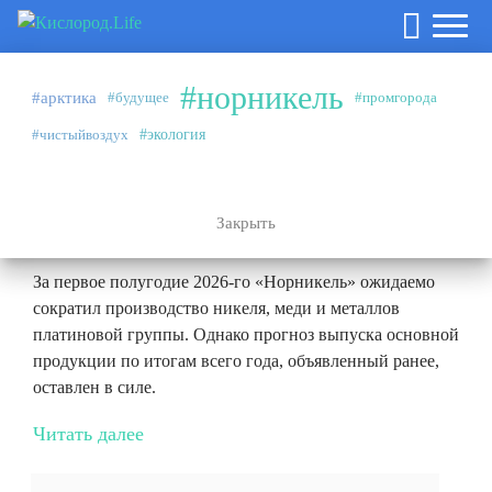
#норникель
#арктика
#будущее
#промгорода
Аналитика
27.07.2026
#чистыйвоздух
#экология
#норникель
Эффект высокой базы и плановые
ремонты
Закрыть
За первое полугодие 2026-го «Норникель» ожидаемо
сократил производство никеля, меди и металлов
платиновой группы. Однако прогноз выпуска основной
продукции по итогам всего года, объявленный ранее,
оставлен в силе.
Читать далее