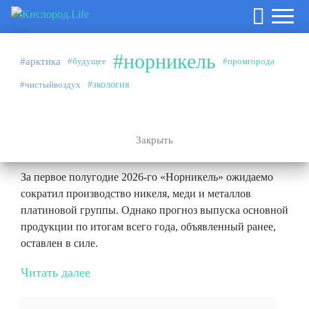
#норникель
#арктика
#будущее
#промгорода
Аналитика
27.07.2026
#чистыйвоздух
#экология
#норникель
Эффект высокой базы и плановые
ремонты
Закрыть
За первое полугодие 2026-го «Норникель» ожидаемо
сократил производство никеля, меди и металлов
платиновой группы. Однако прогноз выпуска основной
продукции по итогам всего года, объявленный ранее,
оставлен в силе.
Читать далее