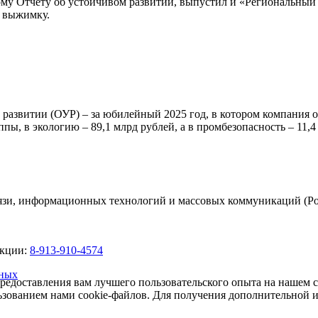
му Отчету об устойчивом развитии, выпустил и «Региональный 
л выжимку.
м развитии (ОУР) – за юбилейный 2025 год, в котором компания
ы, в экологию – 89,1 млрд рублей, а в промбезопасность – 11,4
вязи, информационных технологий и массовых коммуникаций (Ро
акции:
8-913-910-4574
нных
предоставления вам лучшего пользовательского опыта на нашем 
льзованием нами cookie-файлов. Для получения дополнительной