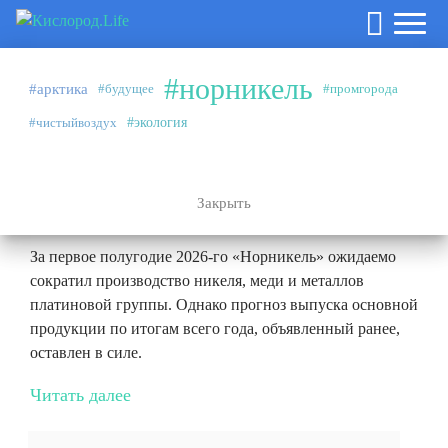
#норникель
#арктика
#будущее
#промгорода
Аналитика
27.07.2026
#чистыйвоздух
#экология
#норникель
Эффект высокой базы и плановые
ремонты
Закрыть
За первое полугодие 2026-го «Норникель» ожидаемо
сократил производство никеля, меди и металлов
платиновой группы. Однако прогноз выпуска основной
продукции по итогам всего года, объявленный ранее,
оставлен в силе.
Читать далее