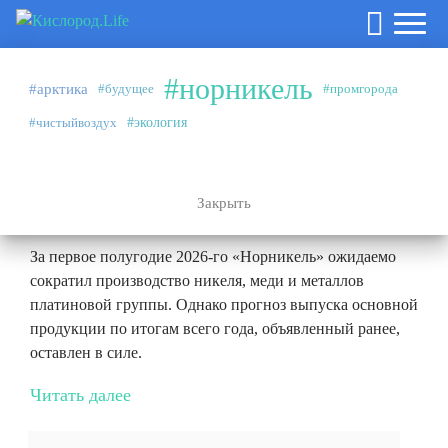
#норникель
#арктика
#будущее
#промгорода
Аналитика
27.07.2026
#чистыйвоздух
#экология
#норникель
Эффект высокой базы и плановые
ремонты
Закрыть
За первое полугодие 2026-го «Норникель» ожидаемо
сократил производство никеля, меди и металлов
платиновой группы. Однако прогноз выпуска основной
продукции по итогам всего года, объявленный ранее,
оставлен в силе.
Читать далее