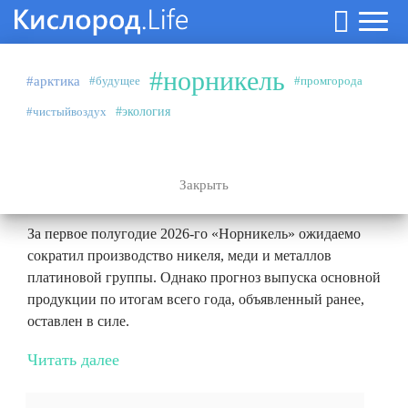
#норникель
#арктика
#будущее
#промгорода
Аналитика
27.07.2026
#чистыйвоздух
#экология
#норникель
Эффект высокой базы и плановые
ремонты
Закрыть
За первое полугодие 2026-го «Норникель» ожидаемо
сократил производство никеля, меди и металлов
платиновой группы. Однако прогноз выпуска основной
продукции по итогам всего года, объявленный ранее,
оставлен в силе.
Читать далее