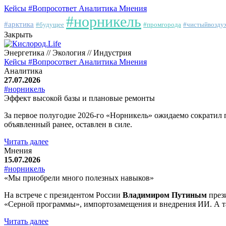
Кейсы
#Вопросответ
Аналитика
Мнения
#норникель
#арктика
#будущее
#промгорода
#чистыйвозду
Закрыть
Энергетика // Экология // Индустрия
Кейсы
#Вопросответ
Аналитика
Мнения
Аналитика
27.07.2026
#норникель
Эффект высокой базы и плановые ремонты
За первое полугодие 2026-го «Норникель» ожидаемо сократил 
объявленный ранее, оставлен в силе.
Читать далее
Мнения
15.07.2026
#норникель
«Мы приобрели много полезных навыков»
На встрече с президентом России
Владимиром Путиным
през
«Серной программы», импортозамещения и внедрения ИИ. А та
Читать далее