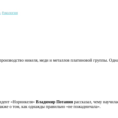
х
#экология
производство никеля, меди и металлов платиновой группы. Одна
идент «Норникеля»
Владимир Потанин
рассказал, чему научила
кже о том, как однажды правильно «не пожадничала».