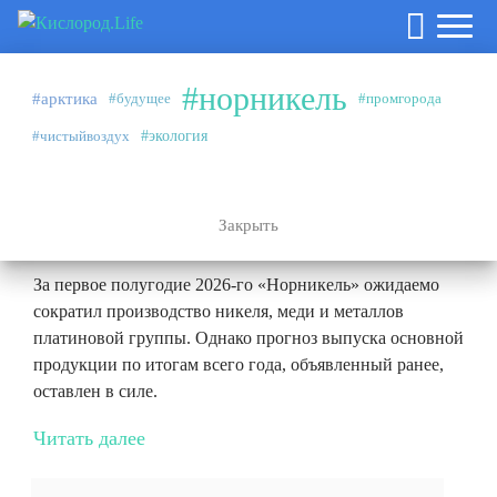
#норникель
#арктика
#будущее
#промгорода
Аналитика
27.07.2026
#чистыйвоздух
#экология
#норникель
Эффект высокой базы и плановые
ремонты
Закрыть
За первое полугодие 2026-го «Норникель» ожидаемо
сократил производство никеля, меди и металлов
платиновой группы. Однако прогноз выпуска основной
продукции по итогам всего года, объявленный ранее,
оставлен в силе.
Читать далее